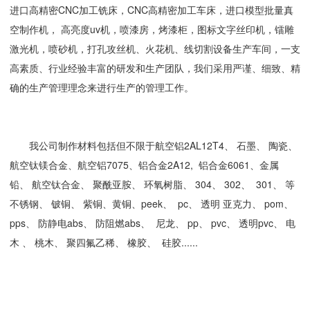
进口高精密CNC加工铣床，CNC高精密加工车床，进口模型批量真
空制作机， 高亮度uv机，喷漆房，烤漆柜，图标文字丝印机，镭雕
激光机，喷砂机，打孔攻丝机、火花机、线切割设备生产车间，一支
高素质、行业经验丰富的研发和生产团队，我们采用严谨、细致、精
确的生产管理理念来进行生产的管理工作。
我公司制作材料包括但不限于航空铝2AL12T4、 石墨、 陶瓷、
航空钛镁合金、航空铝7075、铝合金2A12, 铝合金6061、金属
铅、 航空钛合金、 聚酰亚胺、 环氧树脂、 304、 302、 301、 等
不锈钢、 铍铜、 紫铜、黄铜、peek、 pc、 透明 亚克力、 pom、
pps、 防静电abs、 防阻燃abs、 尼龙、 pp、 pvc、 透明pvc、 电
木 、 桃木、 聚四氟乙稀、 橡胶、 硅胶......